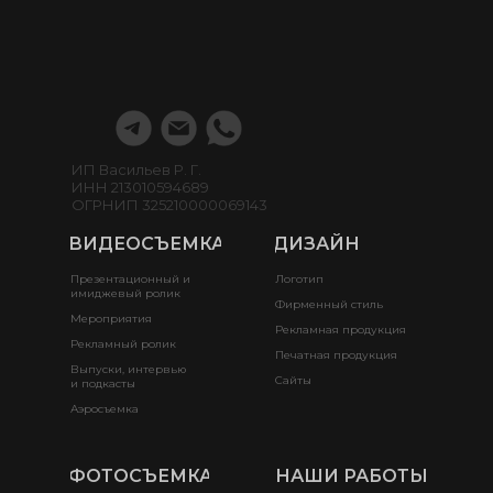
ИП Васильев Р. Г.
ИНН 213010594689
ОГРНИП 325210000069143
ВИДЕОСЪЕМКА
ДИЗАЙН
Презентационный и
Логотип
имиджевый ролик
Фирменный стиль
Мероприятия
Рекламная продукция
Рекламный ролик
Печатная продукция
Выпуски, интервью
Сайты
и подкасты
Аэросъемка
ФОТОСЪЕМКА
НАШИ РАБОТЫ