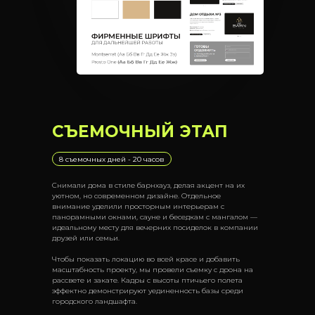
СЪЕМОЧНЫЙ ЭТАП
8 съемочных дней - 20 часов
Снимали дома в стиле барнхауз, делая акцент на их
уютном, но современном дизайне. Отдельное
внимание уделили просторным интерьерам с
панорамными окнами, сауне и беседкам с мангалом —
идеальному месту для вечерних посиделок в компании
друзей или семьи.
Чтобы показать локацию во всей красе и добавить
масштабность проекту, мы провели съемку с дрона на
рассвете и закате. Кадры с высоты птичьего полета
эффектно демонстрируют уединенность базы среди
городского ландшафта.